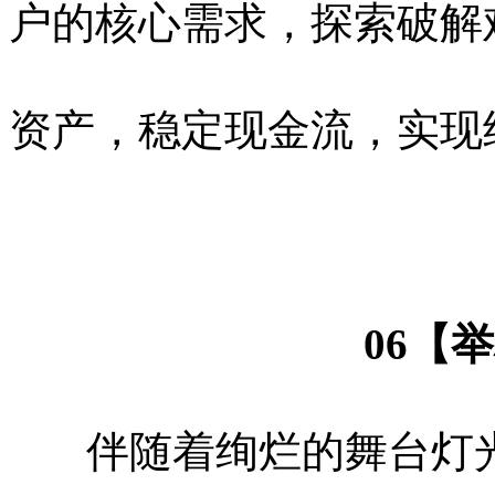
户的核心需求，探索破解
资产，稳定现金流，实现
06【
伴随着绚烂的舞台灯光，