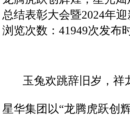
总结表彰大会暨2024年
浏览次数：41949次
发布时间
玉兔欢跳辞旧岁，祥龙腾飞
星华集团以“龙腾虎跃创