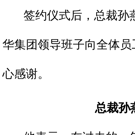
签约仪式后，总裁孙燕
华集团领导班子向全体员工
心感谢。
总裁孙