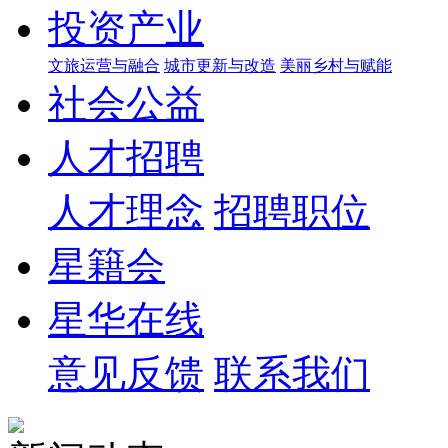
投资产业
文旅运营与融合
城市更新与改造
美丽乡村与赋能
社会公益
人才招聘
人才理念
招聘职位
星籍会
星华在线
意见反馈
联系我们