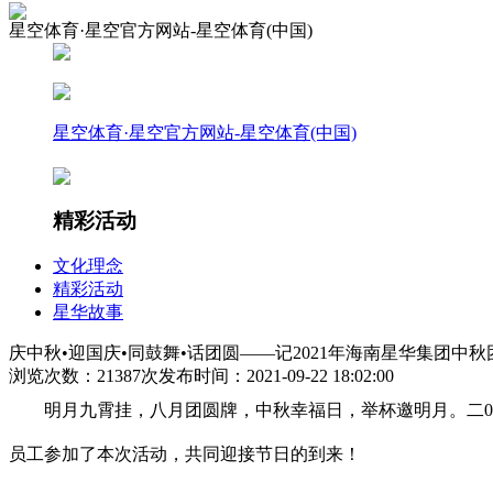
星空体育·星空官方网站-星空体育(中国)
星空体育·星空官方网站-星空体育(中国)
精彩活动
文化理念
精彩活动
星华故事
庆中秋•迎国庆•同鼓舞•话团圆——记2021年海南星华集团中
浏览次数：21387次
发布时间：2021-09-22 18:02:00
明月九霄挂，八月团圆牌，中秋幸福日，举杯邀明月。二0
员工参加了本次活动，共同迎接节日的到来！