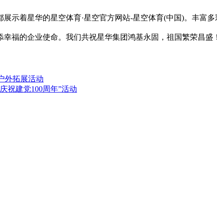
展示着星华的星空体育·星空官方网站-星空体育(中国)。丰富
添幸福的企业使命。我们共祝星华集团鸿基永固，祖国繁荣昌盛
工户外拓展活动
庆祝建党100周年”活动