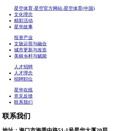
星空体育·星空官方网站-星空体育(中国)
文化理念
精彩活动
星华故事
投资产业
文旅运营与融合
城市更新与改造
美丽乡村与赋能
人才招聘
人才理念
招聘职位
星华在线
意见反馈
联系我们
联系我们
地址：海口市海秀中路51-1号星华大厦20层