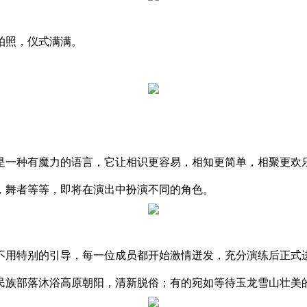
拍照，仪式满满。
是一种有魔力的语言，它让相识更容易，相知更简单，相聚更欢
，舞者等等，即将在演出中扮演不同的角色。
不用特别的引导，每一位成员都开始激情迸发，充分演练后正式
民族部落沐浴高原朝阳，清新脱俗；有的宛如等待玉龙雪山壮美