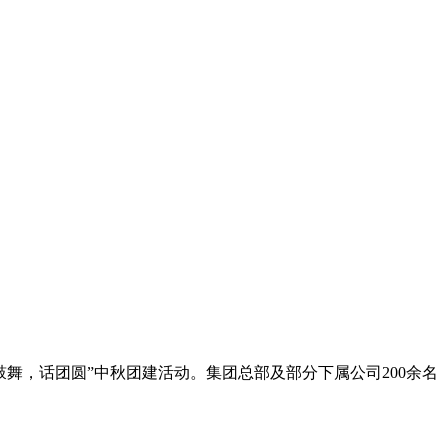
舞，话团圆”中秋团建活动。集团总部及部分下属公司200余名