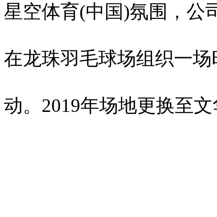
星空体育(中国)氛围，公
在龙珠羽毛球场组织一场
动。2019年场地更换至