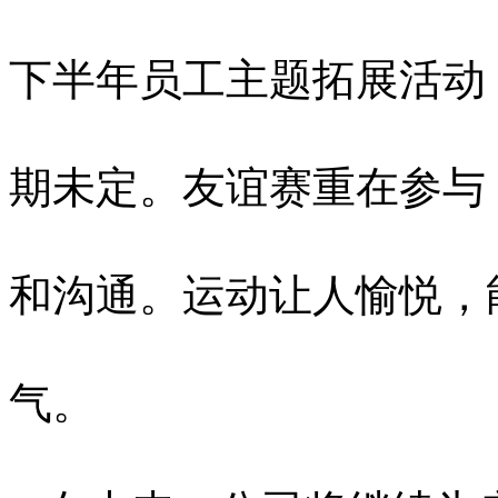
下半年员工主题拓展活动
期未定。友谊赛重在参与
和沟通。运动让人愉悦，
气。