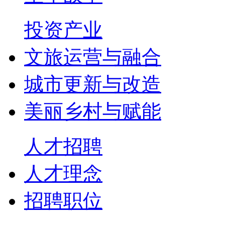
投资产业
文旅运营与融合
城市更新与改造
美丽乡村与赋能
人才招聘
人才理念
招聘职位