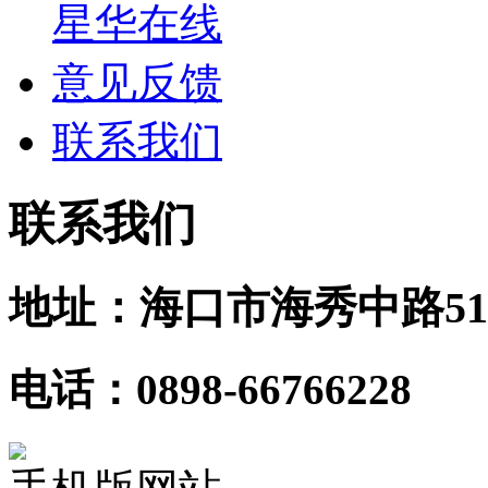
星华在线
意见反馈
联系我们
联系我们
地址：海口市海秀中路51
电话：0898-66766228