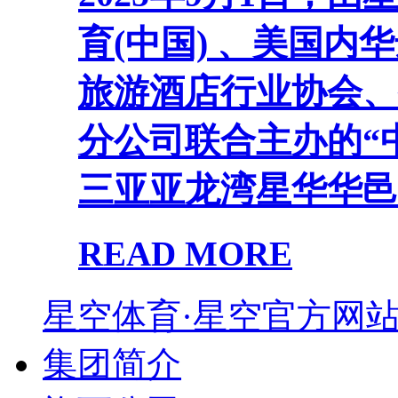
育(中国) 、美国
旅游酒店行业协会、
分公司联合主办的“
三亚亚龙湾星华华邑度
READ MORE
星空体育·星空官方网站
集团简介