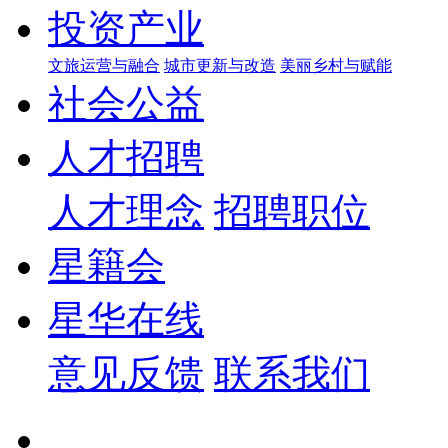
投资产业
文旅运营与融合
城市更新与改造
美丽乡村与赋能
社会公益
人才招聘
人才理念
招聘职位
星籍会
星华在线
意见反馈
联系我们