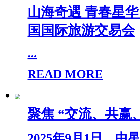
山海奇遇 青春星华 |
国国际旅游交易会
...
READ MORE
聚焦 “交流、共赢
2025年9月1日，