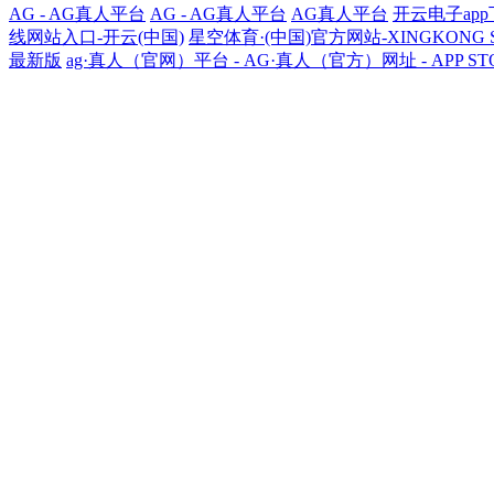
AG - AG真人平台
AG - AG真人平台
AG真人平台
开云电子ap
线网站入口-开云(中国)
星空体育·(中国)官方网站-XINGKONG S
最新版
ag·真人（官网）平台 - AG·真人（官方）网址 - APP ST