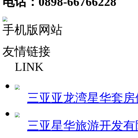
电话：0898-66766228
手机版网站
友情链接
LINK
三亚亚龙湾星华套房
三亚星华旅游开发有